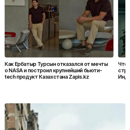
Как Ербатыр Турсын отказался от мечты
Что 
о NASA и построил крупнейший бьюти-
стро
tech продукт Казахстана Zapis.kz
Инд