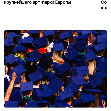
крупнейшего арт-парка Европы
Coca
колл