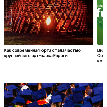
Как современная юрта стала частью
Визу
крупнейшего арт-парка Европы
Coca
колл