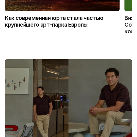
Как современная юрта стала частью
Визу
крупнейшего арт-парка Европы
Coca
колл