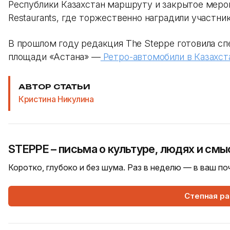
Республики Казахстан маршруту и закрытое мероп
Restaurants, где торжественно наградили участник
В прошлом году редакция The Steppe готовила сп
площади «Астана» —
Ретро-автомобили в Казахста
АВТОР СТАТЬИ
Кристина Никулина
STEPPE – письма о культуре, людях и смы
Коротко, глубоко и без шума. Раз в неделю — в ваш п
Степная р