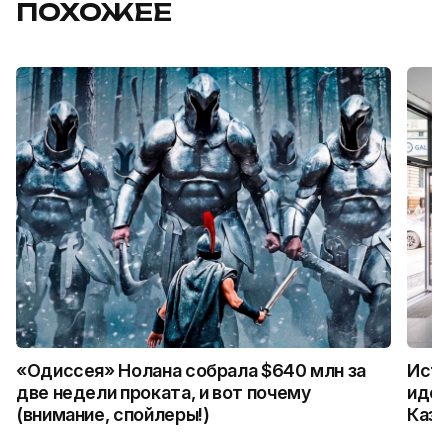
ПОХОЖЕЕ
«Одиссея» Нолана собрала $640 млн за
Исто
две недели проката, и вот почему
иден
(внимание, спойлеры!)
Каза