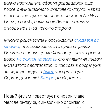
волна ностальгии, сформировавшаяся еще
после анимационного «Человека-паука: Через
вселенные», достигла своего апогея в No Way
Home, новый фильм полюбился зрителям
отнюдь не из-за чего-то старого.
Многие рецензенты и обсуждения
сходятся во
мнении
, что, возможно, это лучший фильм
Паркера в воплощении Холланда; некоторые и
вовсе
не боятся называть
его лучшим фильмом
MCU этого десятилетия, а кассовые сборы уже
за первую неделю
бьют
рекорды года.
Справедливо ли?
Steppe
разбирается.
Новый фильм повествует о новой главе
Человека-паука, символично отсылая к