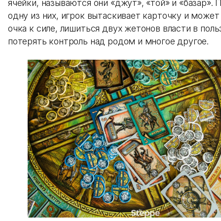
ячейки, называются они «джут», «той» и «базар». 
одну из них, игрок вытаскивает карточку и может
очка к силе, лишиться двух жетонов власти в поль
потерять контроль над родом и многое другое.