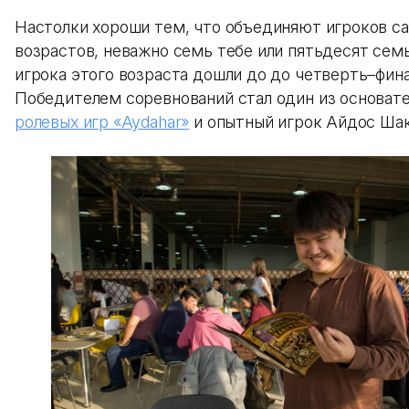
Настолки хороши тем, что объединяют игроков с
возрастов, неважно семь тебе или пятьдесят семь
игрока этого возраста дошли до до четверть–фина
Победителем соревнований стал один из основат
ролевых игр «Aydahar»
и опытный игрок Айдос Шак