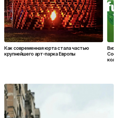
Как современная юрта стала частью
Визу
крупнейшего арт-парка Европы
Coca
колл