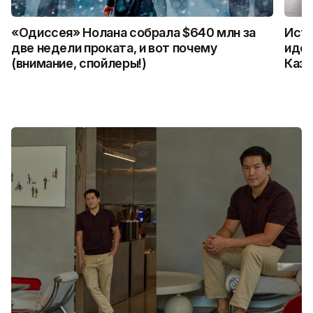
«Одиссея» Нолана собрала $640 млн за
Исто
две недели проката, и вот почему
иден
(внимание, спойлеры!)
Каза