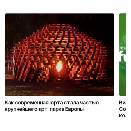
Как современная юрта стала частью
Визу
крупнейшего арт-парка Европы
Coca
колл