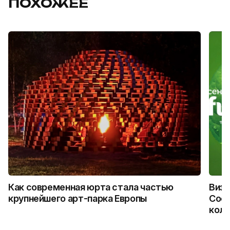
ПОХОЖЕЕ
Как современная юрта стала частью
Визу
крупнейшего арт-парка Европы
Coca
колл