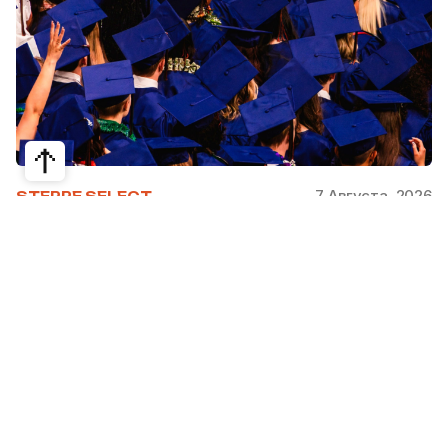
7 Августа, 2026
STEPPE SELECT
На какие специальности проще
получить грант за рубежом:
стипендии, программы и ВУЗы
Большинство студентов считают, что проще
всего получить грант за рубежом на бизнес,
менеджмент или финансы. Но именно там
самая высокая конкуренция: на популярные