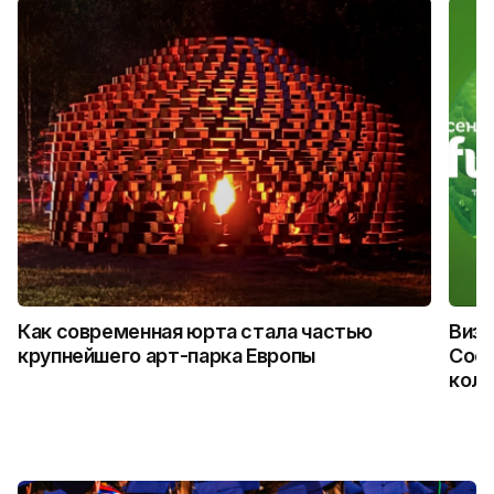
Как современная юрта стала частью
Визу
крупнейшего арт-парка Европы
Coca
колл