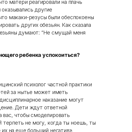
 что матери реагировали на плачь
 оказывались другие
что макаки-резусы были обеспокоены
ировать других обезьян. Как сказала
безьяны думают: “Не смущай меня
ноющего ребенка успокоиться?
цинский психолог частной практики
етей за нытье может иметь
 дисциплинарное наказание могут
дение. Дети ждут ответной
а вас, чтобы смоделировать
Я терпеть не могу, когда ты ноешь, ты
их на еще больший негатив».