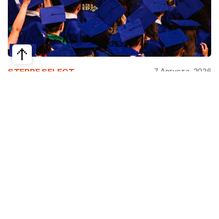
7 Августа, 2026
STEPPE SELECT
На какие специальности проще
получить грант за рубежом:
стипендии, программы и ВУЗы
Большинство студентов считают, что проще
всего получить грант за рубежом на бизнес,
менеджмент или финансы. Но именно там
самая высокая конкуренция: на популярные
программы подаются тысячи абитуриентов.