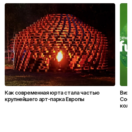
Как современная юрта стала частью
Визу
крупнейшего арт-парка Европы
Coca
колл