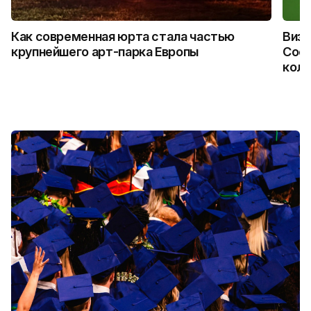
Как современная юрта стала частью
Визу
крупнейшего арт-парка Европы
Coca
колл