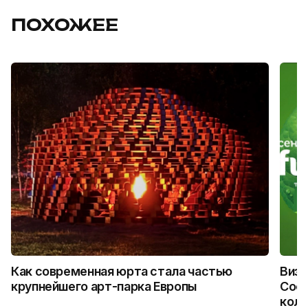
ПОХОЖЕЕ
Как современная юрта стала частью
Визу
крупнейшего арт-парка Европы
Coca
колл