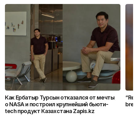
Как Ербатыр Турсын отказался от мечты
“Rem
о NASA и построил крупнейший бьюти-
break
tech продукт Казахстана Zapis.kz