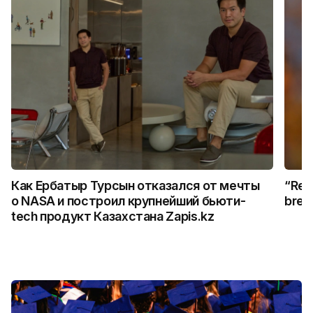
Как Ербатыр Турсын отказался от мечты
“Rem
о NASA и построил крупнейший бьюти-
break
tech продукт Казахстана Zapis.kz