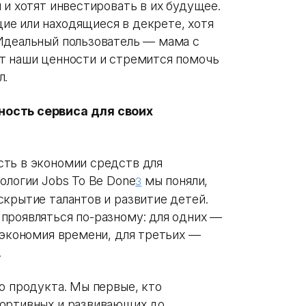
 и хотят инвестировать в их будущее.
е или находящиеся в декрете, хотя
Идеальный пользователь — мама с
т наши ценности и стремится помочь
л.
ность сервиса для своих
сть в экономии средств для
ологии Jobs To Be Done
мы поняли,
3
крытие талантов и развитие детей.
проявляться по-разному: для одних —
 экономия времени, для третьих —
.
о продукта. Мы первые, кто
портивных и развивающих до