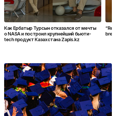
Как Ербатыр Турсын отказался от мечты
“Rem
о NASA и построил крупнейший бьюти-
break
tech продукт Казахстана Zapis.kz