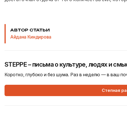
АВТОР СТАТЬИ
Айдана Киндирова
STEPPE – письма о культуре, людях и смы
Коротко, глубоко и без шума. Раз в неделю — в ваш п
Степная р