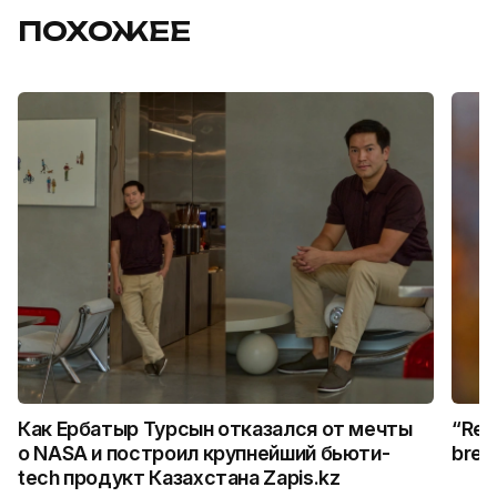
ПОХОЖЕЕ
Как Ербатыр Турсын отказался от мечты
“Rem
о NASA и построил крупнейший бьюти-
break
tech продукт Казахстана Zapis.kz