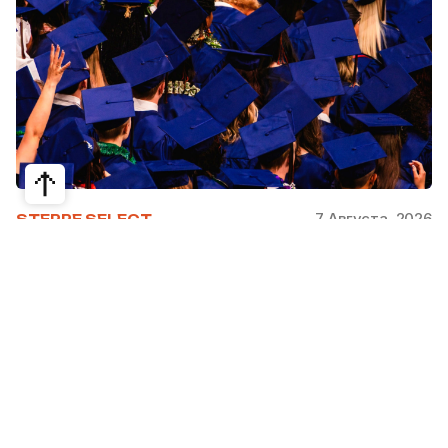
7 Августа, 2026
STEPPE SELECT
На какие специальности проще
получить грант за рубежом:
стипендии, программы и ВУЗы
Большинство студентов считают, что проще
всего получить грант за рубежом на бизнес,
менеджмент или финансы. Но именно там
самая высокая конкуренция: на популярные