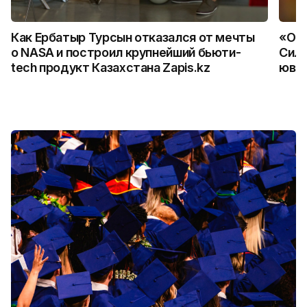
Как Ербатыр Турсын отказался от мечты
«Ост
о NASA и построил крупнейший бьюти-
Силь
tech продукт Казахстана Zapis.kz
ювел