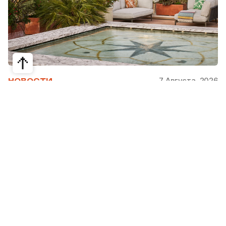
7 Августа, 2026
НОВОСТИ
Bvlgari Hotels & Resorts: флагман в
сердце Рима
Открывшийся в 2023 году Hotel Bvlgari Roma
стал девятой жемчужиной коллекции Bvlgari
Hotels & Resorts, включая отели в Милане,
Лондоне, на Бали, в Пекине, Дубае, Шанхае,
Париже, Токио. Скоро, с 2026 по 2030 гг.,
ожидаются также открытия в Майами, Бодруме,
на Мальдивах, в Кейв-Кей и Абу Даби.