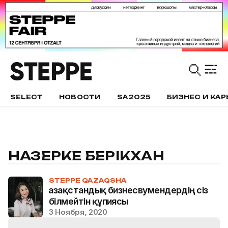
SELECT
НОВОСТИ
SA2025
БИЗНЕС И КАР
НАЗЕРКЕ БЕРІКХАН
STEPPE QAZAQSHA
Қазақстандық бизнесвумендердің сіз
білмейтін құпиясы
3 Ноября, 2020