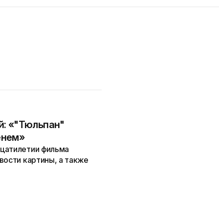
й: «"Тюльпан"
енем»
дцатилетии фильма
вости картины, а также