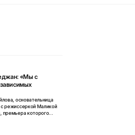
еджан: «Мы с
озависимых
йлова, основательница
 с режиссеркой Маликой
, премьера которого
Film...