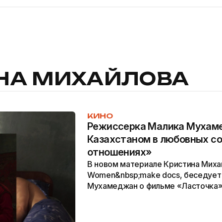
НА МИХАЙЛОВА
КИНО
Режиссерка Малика Мухам
Казахстаном в любовных с
отношениях»
В новом материале Кристина Миха
Women&nbsp;make docs, беседует
Мухамеджан о фильме «Ласточка»
состоялась на Shanghai International 