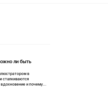
ожно ли быть
ллюстратором в
и сталкиваются
 вдохновение и почему
Степь» встретилась с
кой Евы Майзик» и узнала