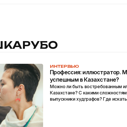
ШКАРУБО
ИНТЕРВЬЮ
Профессия: иллюстратор. М
успешным в Казахстане?
Можно ли быть востребованным и
Казахстане? С какими сложностям
выпускники худграфов? Где искать
художник должен уметь думать? «
основателем «Креативной Мастерс
ответы на все вопросы.