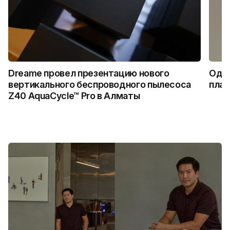
Dreame провел презентацию нового
Один
вертикального беспроводного пылесоса
плат
Z40 AquaCycle™ Pro в Алматы