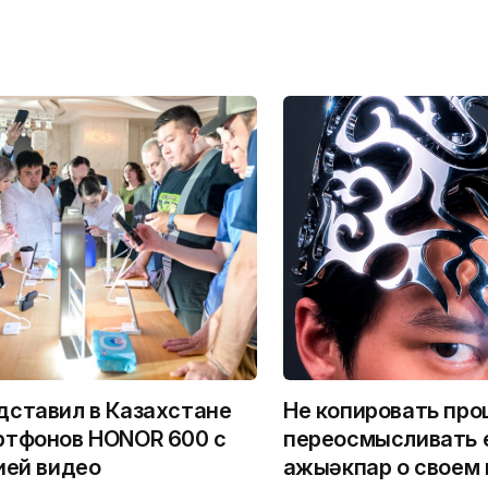
ставил в Казахстане
Не копировать про
ртфонов HONOR 600 с
переосмысливать е
ией видео
Қажыәкпар о своем