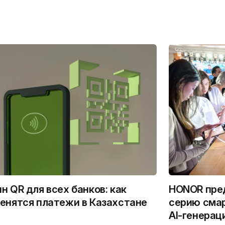
н QR для всех банков: как
HONOR пред
енятся платежи в Казахстане
серию сма
AI-генерац