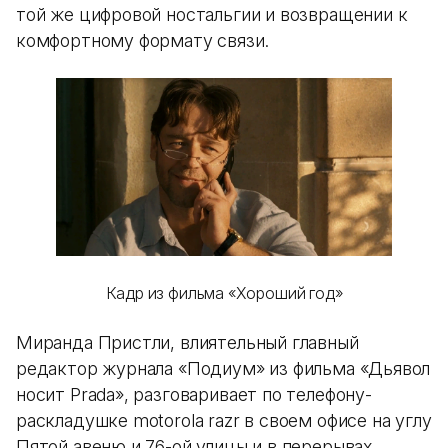
той же цифровой ностальгии и возвращении к
комфортному формату связи.
Кадр из фильма «Хороший год»
Миранда Пристли, влиятельный главный
редактор журнала «Подиум» из фильма «Дьявол
носит Prada», разговаривает по телефону-
раскладушке motorola razr в своем офисе на углу
Пятой авеню и 76-ой улицы и в перерывах