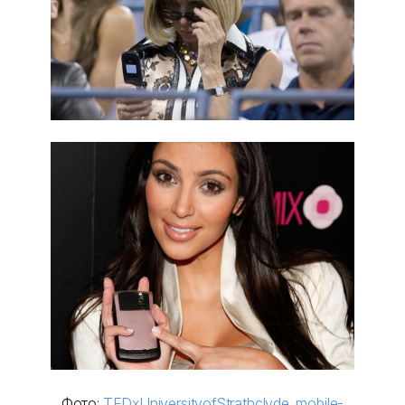
Фото:
TEDxUniversityofStrathclyde
,
mobile-