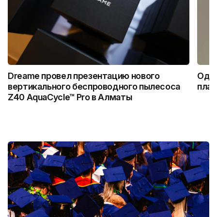
Dreame провел презентацию нового
Один
вертикального беспроводного пылесоса
плат
Z40 AquaCycle™ Pro в Алматы