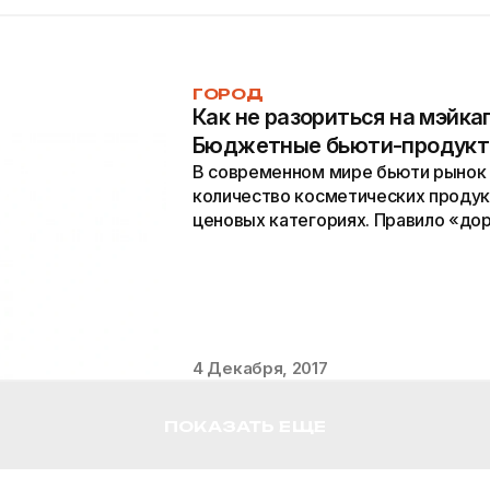
ГОРОД
Как не разориться на мэйка
Бюджетные бьюти-продук
В современном мире бьюти рынок
количество косметических продук
ценовых категориях. Правило «дор
работает в индустрии красоты. Но
настоящему «работающие» средс
подборку бюджетных средств, без
современной девушке.
4 Декабря, 2017
ПОКАЗАТЬ ЕЩЕ