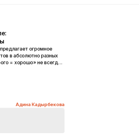
пе:
ты
 предлагает огромное
тов в абсолютно разных
ого = хорошо» не всегда
 как выбрать по
тва? Предлагаем вам
 которых не обойтись
Адина Кадырбекова