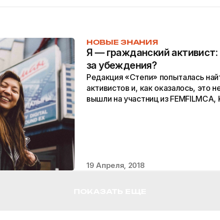
НОВЫЕ ЗНАНИЯ
Я — гражданский активист: 
за убеждения?
Редакция «Степи» попыталась най
активистов и, как оказалось, это 
вышли на участниц из FEMFILMCA, 
«Ресентимент», который заявляет 
образованных людей, объединенн
убеждениями. Герои рассказали о 
жизни, культуре и государству.
19 Апреля, 2018
ПОКАЗАТЬ ЕЩЕ