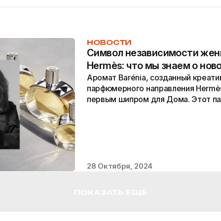
НОВОСТИ
Символ независимости жен
Hermès: что мы знаем о нов
Аромат Barénia, созданный креат
парфюмерного направления Hermès
первым шипром для Дома. Этот п
чувственную композицию с утончен
28 Октября, 2024
ПОКАЗАТЬ ЕЩЕ