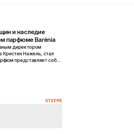
щин и наследие
ом парфюме Barénia
ивным директором
 Кристин Нажель, стал
арфюм представляет собой
ной...
STEPPE