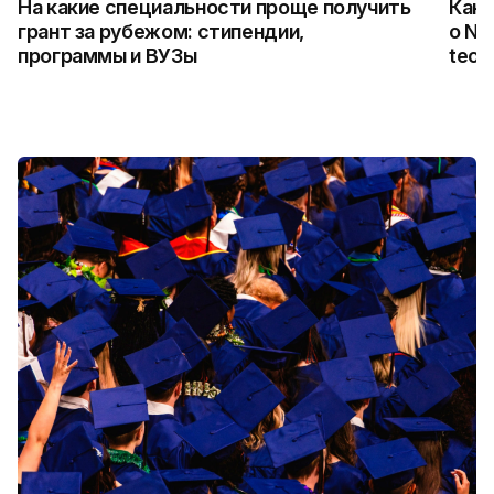
На какие специальности проще получить
Как 
грант за рубежом: стипендии,
о NA
программы и ВУЗы
tech