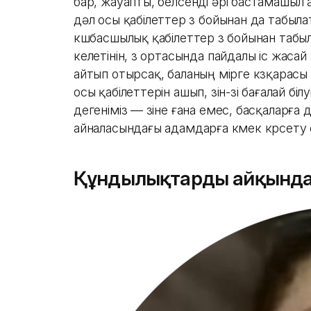
бар, жауапты, белсенді әрі бастамашыл 
дәл осы қабілеттер өз бойынан да табыла
көшбасшылық қабілеттер өз бойынан табы
келетінін, өз ортасында пайдалы іс жасай
айтып отырсақ, баланың өмірге көзқарасы 
осы қабілеттерін ашып, өзін-өзі бағалай б
дегеніміз — өзіне ғана емес, басқаларға 
айналасындағы адамдарға көмек көрсету е
Құндылықтарды айқында