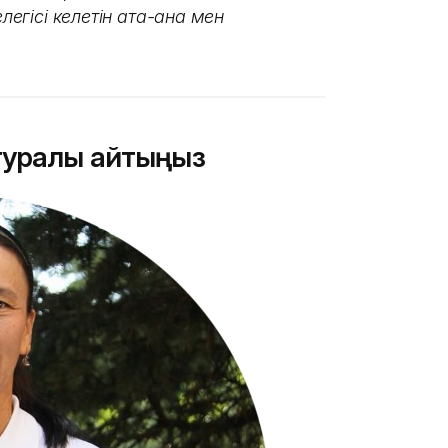
елегісі келетін ата-ана мен
туралы айтыңыз