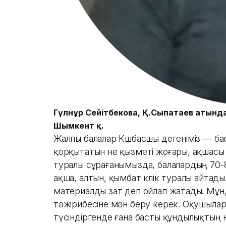
Гүлнұр Сейітбекова, Қ.Сыпатаев атында
Шымкент қ.
Жалпы балалар Көшбасшы дегеніміз — ба
қорқытатын не қызметі жоғары, ақшасы
туралы сұрағанымызда, балалардың 70
ақша, алтын, қымбат көлік туралы айтады
материалды зат деп ойлап жатады. Мұ
тәжірибесіне мән беру керек. Оқушыла
түсіндіргенде ғана басты құндылықтың не