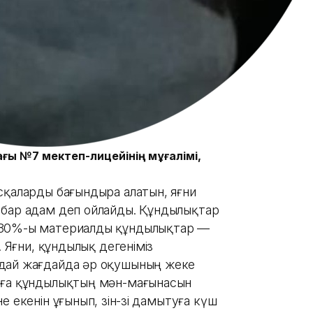
ғы №7 мектеп-лицейінің мұғалімі,
сқаларды бағындыра алатын, яғни
 бар адам деп ойлайды. Құндылықтар
-80%-ы материалды құндылықтар —
. Яғни, құндылық дегеніміз
ндай жағдайда әр оқушының жеке
рға құндылықтың мән-мағынасын
 екенін ұғынып, өзін-өзі дамытуға күш