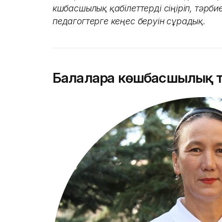
көшбасшылық қабілеттерді сіңіріп, тәрби
педагогтерге кеңес беруін сұрадық.
Балаларға көшбасшылық 