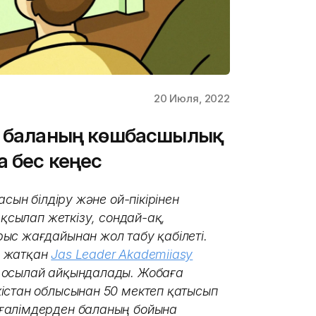
20 Июля, 2022
ге баланың көшбасшылық
а бес кеңес
сын білдіру және ой-пікірінен
ақсылап жеткізу, сондай-ақ,
ыс жағдайынан жол табу қабілеті.
п жатқан
Jas Leader Akademiiasy
 осылай айқындалады. Жобаға
істан облысынан 50 мектеп қатысып
ғалімдерден баланың бойына