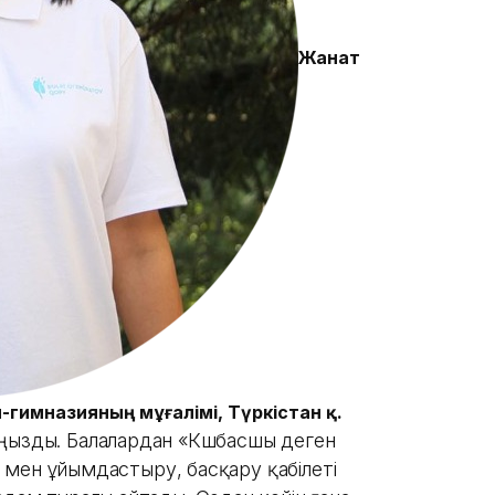
Жанат
-гимназияның мұғалімі, Түркістан қ.
ңызды. Балалардан «Көшбасшы деген
ғы мен ұйымдастыру, басқару қабілеті