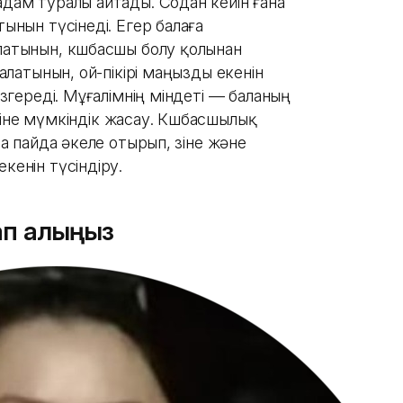
адам туралы айтады. Содан кейін ғана
тынын түсінеді. Егер балаға
латынын, көшбасшы болу қолынан
 алатынын, ой-пікірі маңызды екенін
өзгереді. Мұғалімнің міндеті — баланың
ілуіне мүмкіндік жасау. Көшбасшылық
да пайда әкеле отырып, өзіне және
кенін түсіндіру.
п алыңыз