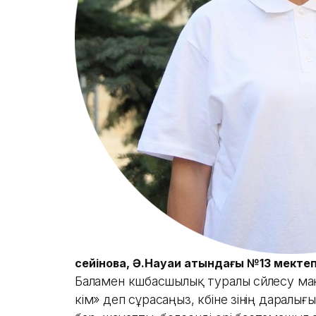
Үсейінова, Ә.Науаи атындағы №13 мектеп
Баламен көшбасшылық туралы сөйлесу ма
кім» деп сұрасаңыз, көбіне өзінің даралы