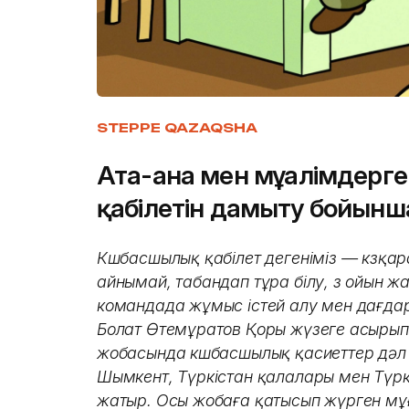
STEPPE QAZAQSHA
Ата-ана мен мұғалімдер
қабілетін дамыту бойынш
Көшбасшылық қабілет дегеніміз — көзқара
айнымай, табандап тұра білу, өз ойын ж
командада жұмыс істей алу мен дағдар
Болат Өтемұратов Қоры жүзеге асыры
жобасында көшбасшылық қасиеттер дәл
Шымкент, Түркістан қалалары мен Түрк
жатыр. Осы жобаға қатысып жүрген мұ