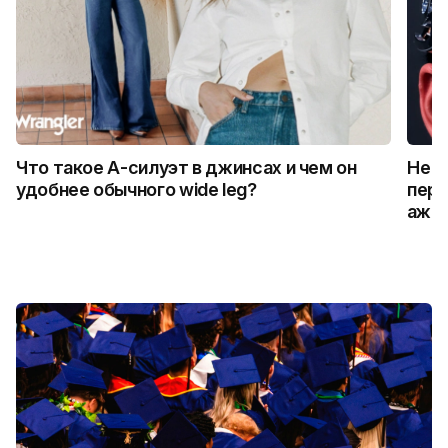
Что такое А-силуэт в джинсах и чем он
Не к
удобнее обычного wide leg?
пере
Қажы