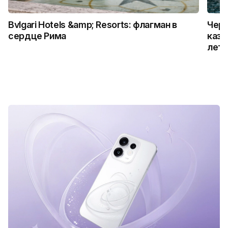
Bvlgari Hotels &amp; Resorts: флагман в
Черн
сердце Рима
каза
лет