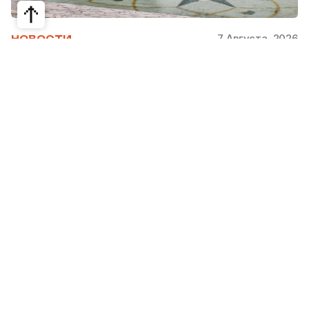
7 Августа, 2026
НОВОСТИ
Bvlgari Hotels & Resorts: флагман в
сердце Рима
Открывшийся в 2023 году Hotel Bvlgari Roma
стал девятой жемчужиной коллекции Bvlgari
Hotels & Resorts, включая отели в Милане,
Лондоне, на Бали, в Пекине, Дубае, Шанхае,
Париже, Токио. Скоро, с 2026 по 2030 гг.,
ожидаются также открытия в Майами, Бодруме,
на Мальдивах, в Кейв-Кей и Абу Даби.
Римский отель стратегически расположен на
площади Augusto Imperatore, в сердце района