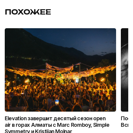
ПОХОЖЕЕ
Elevation завершит десятый сезон open
Посл
air в горах Алматы с Marc Romboy, Simple
Вспо
Symmetry и Kristijan Molnar