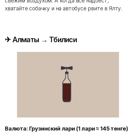
свежим воздухом. А когда все надоест,
хватайте собачку и на автобусе рвите в Ялту.
✈ Алматы → Тбилиси
Валюта: Грузинский лари (1 лари ≈ 145 тенге)