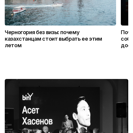
Черногория без визы: почему
Поче
казахстанцам стоит выбрать ее этим
собы
летом
дост