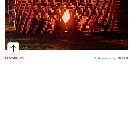
4 Августа, 2026
WORLD
Как современная юрта стала частью
крупнейшего арт-парка Европы
Может ли традиционная юрта стать
современной, не потеряв своей сути? Именно с
этого вопроса началась работа над проектом
Corten Yurt — Anti Yurt архитектурного бюро
Cogarts. Павильон представили на
международном фестивале современной