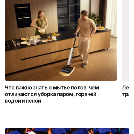
Что важно знать о мытье полов: чем
Лето
отличаются уборка паром, горячей
трад
водой и пеной