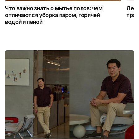
Что важно знать о мытье полов: чем
Лето
отличаются уборка паром, горячей
трад
водой и пеной