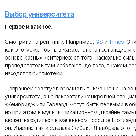
Выбор университета
Первое и важное.
Смотрите на рейтинги. Например,
QS
и
Times
. Он
как это может быть в Казахстане, а настоящие и 
основе разных критериев: от того, насколько силь
преподаватели там работают, до того, в каком со
находятся библиотеки.
Давранбек советует обращать внимание не на об
университета, а на показатели конкретной специа
«Кембридж или Гарвард могут быть первыми в об
но при этом в мультипликационном дизайне самы
может находиться в маленьком городке Шотланди
он. Именно так и сделала Жибек. «Я выбрала этот
потому что в сфере права и юриспруденции он оди