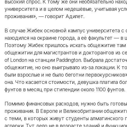
высокий спрос. К тому же они необязательно нахо
университета и в целом недешёвые, учитывая усл
проживания», — говорит Адилет.
В случае Жибек основной кампус университета 
находился на окраине города, а её факультет — в 
Поэтому Жибек пришлось искать общежитие там ж
общежитии для магистрантов и докторантов из се
of London на станции Paddington. Выбрала достато
общежитие, но оно выигрывало из-за локации. К т
были взрослые и не было беготни первокурсников
она. Что касается стоимости, девушка платила бо
фунтов в месяц при стипендии около 1100 фунтов.
Помимо финансовых расходов, нужно быть готовы
проживания. В Европе и Великобритании общежит
с теми, в которых живут студенты алматинского п
аграрки. Тут дело не в возрасте зданий и функцио