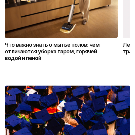
Что важно знать о мытье полов: чем
Лето
отличаются уборка паром, горячей
трад
водой и пеной