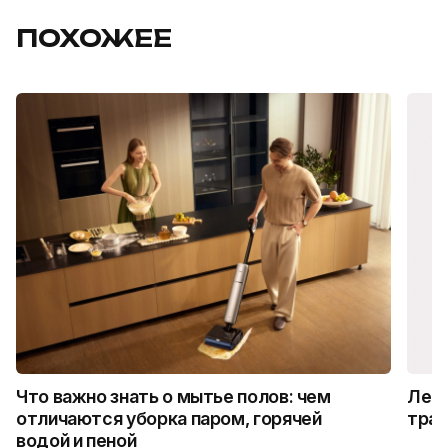
ПОХОЖЕЕ
Что важно знать о мытье полов: чем
Лето
отличаются уборка паром, горячей
трад
водой и пеной