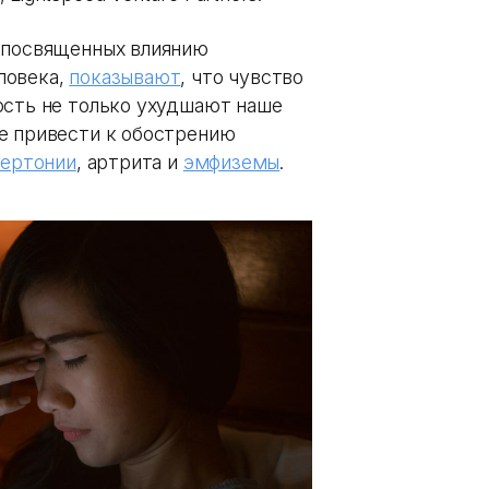
, посвященных влиянию
ловека,
показывают
, что чувство
ость не только ухудшают наше
е привести к обострению
пертонии
, артрита и
эмфиземы
.