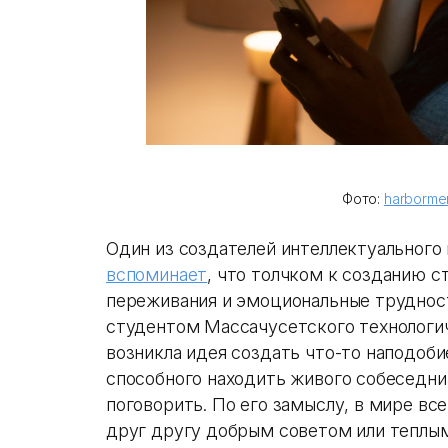
Фото:
harbormen
Один из создателей интеллектуальног
вспоминает
, что толчком к созданию с
переживания и эмоциональные трудност
студентом Массачусетского технологиче
возникла идея создать что-то наподоб
способного находить живого собеседни
поговорить. По его замыслу, в мире вс
друг другу добрым советом или теплым