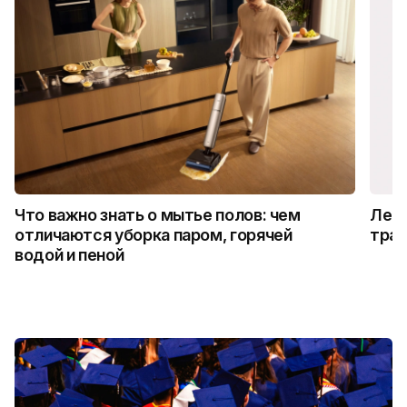
Что важно знать о мытье полов: чем
Лето
отличаются уборка паром, горячей
трад
водой и пеной