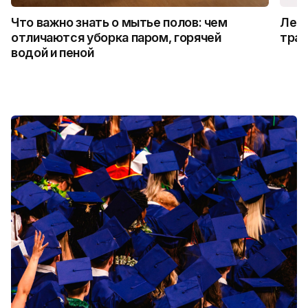
Что важно знать о мытье полов: чем
Лето
отличаются уборка паром, горячей
трад
водой и пеной