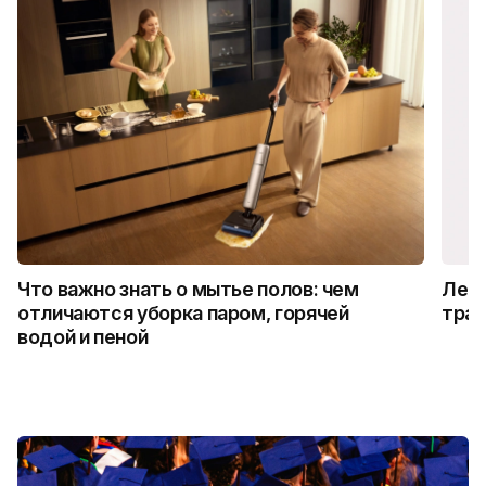
Что важно знать о мытье полов: чем
Лето
отличаются уборка паром, горячей
трад
водой и пеной