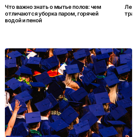
Что важно знать о мытье полов: чем
Лето
отличаются уборка паром, горячей
трад
водой и пеной