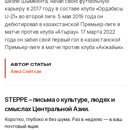
школе Шымкента, начал свою футбольную
карьеру в 2017 году в составе клуба
Ордабасы
«
U-21
во второй лиге. 5 мая 2019 года он
»
дебютировал в казахстанской Премьер-лиге в
матче против клуба
Атырау
. 17 марта 2022
«
»
года он забил свой первый гол в казахстанской
Премьер-лиге в матче против клуба
Акжайык
.
«
»
АВТОР СТАТЬИ
Аяна Сейтхан
STEPPE – письма о культуре, людях и
смыслах Центральной Азии.
Коротко, глубоко и без шума. Раз в неделю — в ваш
почтовый ящик