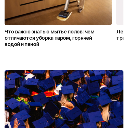
Что важно знать о мытье полов: чем
Лето
отличаются уборка паром, горячей
трад
водой и пеной