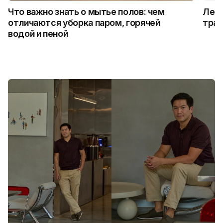
Что важно знать о мытье полов: чем
Лето
отличаются уборка паром, горячей
трад
водой и пеной