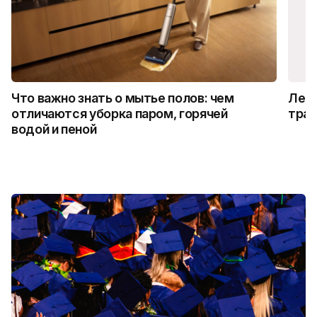
Что важно знать о мытье полов: чем
Лето
отличаются уборка паром, горячей
трад
водой и пеной